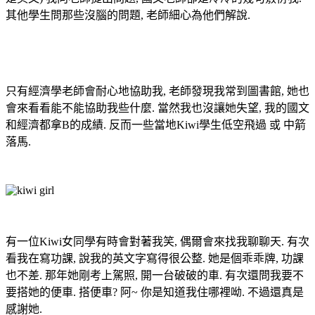
其他學生問那些沒腦的問題
,
老師細心為他們解說
.
只有經濟學老師會耐心地協助我
,
老師發現我常到圖書館
,
她也
會來看看能不能協助我些什麼
.
當然我也沒讓她失望
,
我的國文
和經濟都拿
B
的成績
.
反而一些當地
Kiwi
學生低空飛過
或
中箭
落馬
.
有一位
Kiwi
女同學有時會對著我笑
,
偶爾會來找我聊聊天
.
有次
看我在寫功課
,
說我的英文字寫得很公整
.
她是個乖乖牌
,
功課
也不差
.
那年她剛考上駕照
,
開一台破破的車
.
有次還問我要不
要搭她的便車
.
搭便車
?
阿~ 你是知道我住哪裡呦. 不過還真是
感謝她.