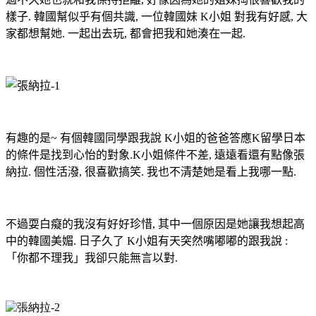
樣子
.
韓國幫似乎有個共識
,
一位韓國妹
K
小姐
對我有好感
,
大
家都想幫她
.
一起出去玩
,
都會把我和她湊在一起
.
有趣的是
~
有個韓國同學跟我說
K
小姐的爸爸答應
K
留學日本
的條件是找到心怡的對象
.K
小姐條件不差
,
遠遠看還有點像張
納拉
.
個性活潑
,
很喜歡搞笑
.
我也不清楚她是看上我哪一點
.
不過耍白癡的我沒有好好珍惜
,
其中一個原因是她讓我想起高
中的韓國美媚
.
日子久了
K
小姐有天突然嘴嘟嘟的跟我說
:
「
你都不理我
」我卻只能無言以對.