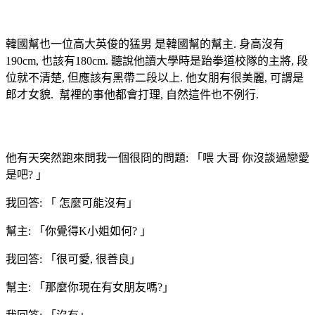
韓國幫也一位高大英俊的猛男 是韓國幫的幫主. 身高沒有
190cm, 也該有180cm. 聽說他讀大學時是跆拳道校隊的主將, 段
位就不清楚, 但應該有黑帶二段以上. 他女朋有很美麗, 可謂是
郎才女貌. 幫裡的事他都會打理, 自然這件也不例行.
他有天突然跑來問我一個很冏的問題: 「喂 大哥 你沒談過戀愛
是吧? 」
我回答: 「 怎麼可能沒有」
幫主: 「你覺得K小姐如何? 」
我回答: 「很可愛, 很善良」
幫主: 「那麼你現在有女朋友嗎?」