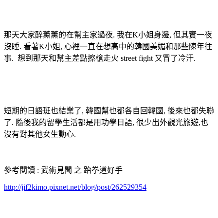
那天大家醉薰薰的在幫主家過夜. 我在K小姐身邊, 但其實一夜
沒睡. 看著K小姐, 心裡一直在想高中的韓國美媚和那些陳年往
事. 想到那天和幫主差點擦槍走火 street fight 又冒了冷汗.
短期的日語班也結業了, 韓國幫也都各自回韓國, 後來也都失聯
了. 隨後我的留學生活都是用功學日語, 很少出外觀光旅遊,也
沒有對其他女生動心.
參考閱讀 : 武術見聞 之 跆拳道好手
http://jif2kimo.pixnet.net/blog/post/262529354