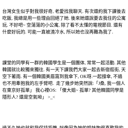
台灣女生似乎對我很好奇
,
老愛找我聊天
.
有次還約我下課後去
吃飯
,
我總是用一些理由回絕了她
.
後來她還說要去我住的公寓
玩
.
不好吧
~
空蕩蕩的小公寓
,
除了看不太懂的電視節目
.
還有
什麼好玩的
.
可能一直被澆冷水
,
所以她也沒再難為我了
.
課堂的同學有一群的韓國學生是一個團体
,
常常一起活動
.
其他
韓國就比較獨來獨往
.
有一天下課我們大家一起去新宿逛街
,
天
空下著雨
.
有一個韓國美眉窩到我傘下
, OK
呀
.
一起撐傘
,
不過
也不用牽抱我的左手臂吧
.
走了幾步她突然說
:
「
J
桑
,
我一個人
在東京好孤單
」 我心裡OS: 「傻大姐~ 孤單? 其他韓國同學是
隱形人? 還是空氣呦」 >_<
過不久她也就和我保持拒離
,
好像因為她的姐妹掏很喜歡我的