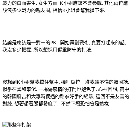
戰力的白面書生. 女生方面, K小姐應該不會參戰, 其他兩位應
該沒多少戰力的親友團, 相信K小姐會幫我擋下來.
結論是應該是一對一的PK. 開始策劃戰術, 真要打起來的話,
我沒多少把握, 所以想採用偏重防守的打法.
沒想到K小姐幫我擋住幫主, 機哩瓜拉一堆我聽不懂的韓國話,
似乎在當和事佬. 一場傷感情的打鬥也避免了. 心裡回想, 高中
的韓國麻吉和大專時偶遇的跆拳好手的經驗, 這回不是友善的
對練, 想著想著腿都發麻了. 不然下場恐怕會是這樣.