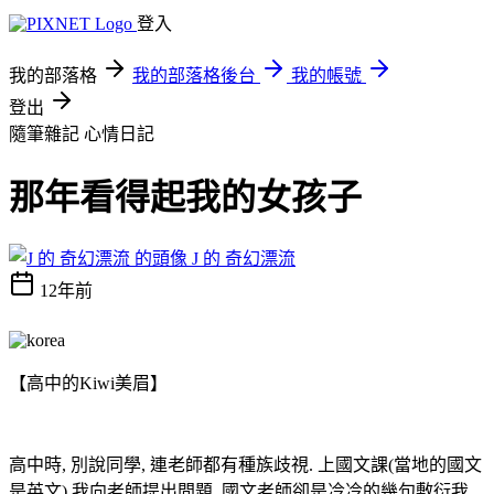
登入
我的部落格
我的部落格後台
我的帳號
登出
隨筆雜記
心情日記
那年看得起我的女孩子
J 的 奇幻漂流
12年前
【
高中的
Kiwi
美眉
】
高中時
,
別說同學
,
連老師都有種族歧視
.
上國文課
(
當地的國文
是英文
)
我向老師提出問題
,
國文老師卻是冷冷的幾句敷衍我
.