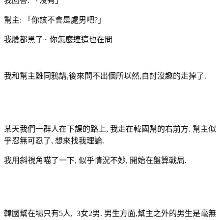
我回答: 「沒有」
幫主: 「你該不會是處男吧?」
我臉都黑了~ 你怎麼連這也在問
我和幫主雞同鴉講,後來問不出個所以然,自討沒趣的走掉了.
某天我們一群人在下課的路上, 我走在韓國幫的右前方. 幫主似
乎忍無可忍了, 想來找我理論.
我用斜視角喵了一下, 似乎情況不妙, 開始在盤算戰局.
韓國幫在場只有5人, 3女2男. 男生方面,幫主之外的男生是毫無