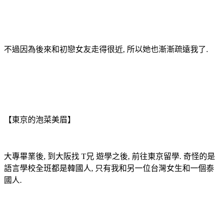
不過因為後來和初戀女友走得很近
,
所以她也漸漸疏遠我了
.
【
東京的泡菜美眉
】
大專畢業後
,
到大阪找
T
兄
遊學之後
,
前往東京留學
.
奇怪的是
語言學校全班都是韓國人
,
只有我和另一位台灣女生和一個泰
國人
.