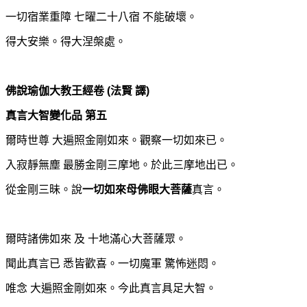
一切宿業重障 七曜二十八宿 不能破壞。
得大安樂。得大涅槃處。
佛說瑜伽大教王經卷
(
法賢 譯
)
真言大智變化品 第五
爾時世尊 大遍照金剛如來。觀察一切如來已。
入寂靜無塵 最勝金剛三摩地。於此三摩地出已。
從金剛三昧。說
一切如來母佛眼大菩薩
真言。
爾時諸佛如來 及 十地滿心大菩薩眾。
聞此真言已 悉皆歡喜。
一切魔軍 驚怖迷悶。
唯念 大遍照金剛如來。今此真言具足大智。