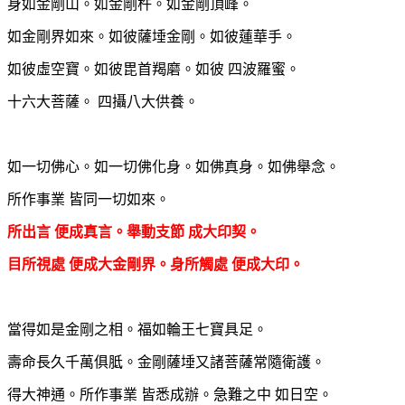
身如金剛山。
如金剛杵。如金剛頂峰。
如金剛界如來。
如彼薩埵金剛。
如彼蓮華手。
如彼虛空寶。如彼毘首羯磨。
如彼 四波羅蜜
。
十六大菩薩
。
四攝八大供養。
如一切佛心。如一切佛化身。如佛真身。如佛舉念。
所作事業 皆同一切如來。
所出言 便成真言。
舉動支節 成大印契。
目所視處 便成大金剛界。
身所觸處 便成大印。
當得如是金剛之相。
福如輪王七寶具足。
壽命長久千萬俱胝。金剛薩埵又諸菩薩常隨衛護。
得大神通。所作事業 皆悉成辦。急難之中 如日
空。