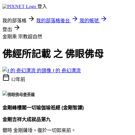
登入
我的部落格
我的部落格後台
我的帳號
登出
金剛乘
宗教超自然
佛經所記載 之 佛眼佛母
J 的 奇幻漂流
12年前
金剛峰樓閣一切瑜伽瑜祇經
(
金剛智譯
)
金剛吉祥大成就品第九
爾時 金剛薩埵。復於一切如來前。