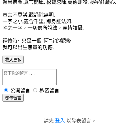
顯藥拂塵,真言開庫. 秘寶忽陳,萬德即證. 秘密莊嚴心.
真言不思議,觀誦除無明.
一字之小,義含千里, 即身証法如.
吽之一字，一切佛所說法，義皆該攝.
禪修時~ 只是一個“阿”字的觀修
就可以出生無量的功德.
載入更多
公開留言
私密留言
發佈留言
請先
登入
以發表留言。