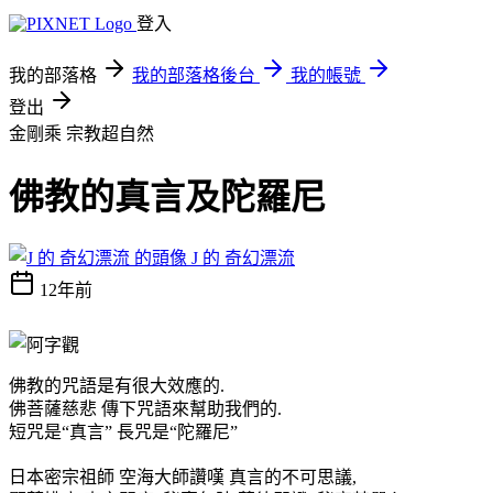
登入
我的部落格
我的部落格後台
我的帳號
登出
金剛乘
宗教超自然
佛教的真言及陀羅尼
J 的 奇幻漂流
12年前
佛教的咒語是有很大效應的.
佛菩薩慈悲 傳下咒語來幫助我們的.
短咒是“真言” 長咒是“陀羅尼”
日本密宗祖師 空海大師讚嘆 真言的不可思議,