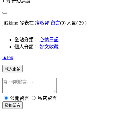
J 的 奇幻漂流
jif2kimo 發表在
痞客邦
留言
(0)
人氣(
39
)
全站分類：
心情日記
個人分類：
好文收藏
▲top
載入更多
公開留言
私密留言
發佈留言