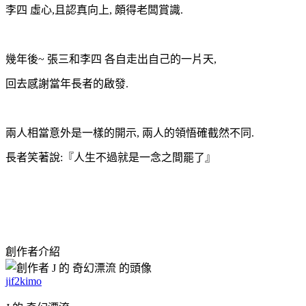
李四
虛心
,
且認真向上
,
頗得老闆賞識
.
幾年後
~
張三和李四
各自走出自己的一片天
,
回去感謝當年長者的啟發
.
兩人相當意外是一樣的開示
,
兩人的領悟確截然不同
.
長者笑著說
:
『人生不過就是一念之間罷了』
創作者介紹
jif2kimo