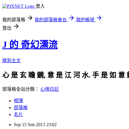
登入
我的部落格
我的部落格後台
我的帳號
登出
J 的 奇幻漂流
跳到主文
心 是 玄 瞻 鏡, 意 是 江 河 水. 手 是 如 意 
部落格全站分類：
心情日記
相簿
部落格
名片
Sep
15
Sun
2013
23:02