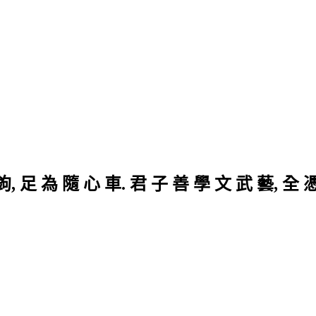
鉤, 足 為 隨 心 車. 君 子 善 學 文 武 藝, 全 憑