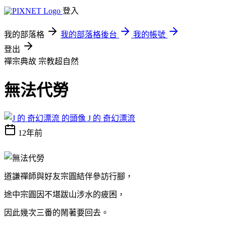
登入
我的部落格
我的部落格後台
我的帳號
登出
禪宗典故
宗教超自然
無法代勞
J 的 奇幻漂流
12年前
道謙禪師與好友宗圓結伴參訪行腳，
途中宗圓因不堪跋山涉水的疲困，
因此幾次三番的鬧著要回去。