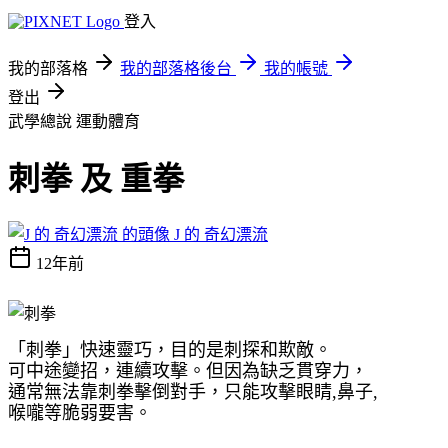
登入
我的部落格
我的部落格後台
我的帳號
登出
武學總說
運動體育
刺拳 及 重拳
J 的 奇幻漂流
12年前
「刺拳」快速靈巧，目的是刺探和欺敵。
可中途變招，連續攻擊。但因為缺乏貫穿力，
通常無法靠刺拳擊倒對手，只能攻擊
眼睛
,
鼻子
,
喉嚨等脆弱要害。