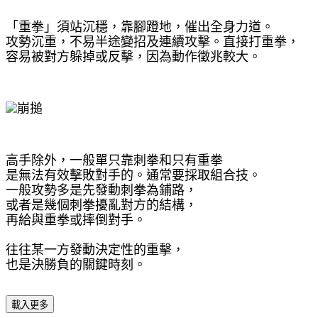
「重拳」須站沉穩，靠腳蹬地，催出全身力道。
攻勢沉重，不易半途變招及連續攻擊。
直接打重拳，
容易被對方躲掉或反擊，
因為動作徵兆較大。
高手除外，一般單只靠刺拳和只有重拳
是無法有效擊敗對手的。通常要採取組合技。
一般攻勢多是先發動刺拳為鋪路，
或者是幾個刺拳擾亂對方的結構，
再給與重拳或摔倒對手。
往往某一方發動決定性的重擊，
也是決勝負的關鍵時刻。
載入更多